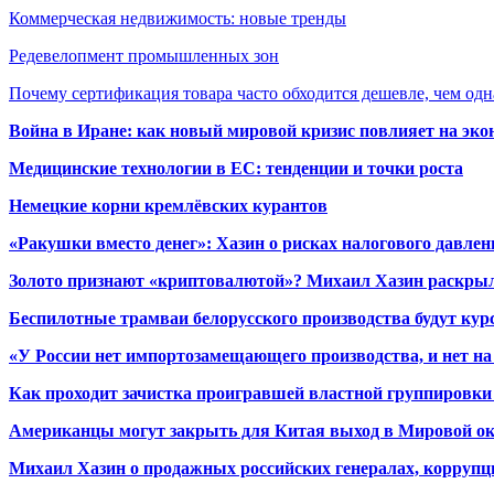
Коммерческая недвижимость: новые тренды
Редевелопмент промышленных зон
Почему сертификация товара часто обходится дешевле, чем одн
Война в Иране: как новый мировой кризис повлияет на эк
Медицинские технологии в ЕС: тенденции и точки роста
Немецкие корни кремлёвских курантов
«Ракушки вместо денег»: Хазин о рисках налогового давлен
Золото признают «криптовалютой»? Михаил Хазин раскрыл
Беспилотные трамваи белорусского производства будут кур
«У России нет импортозамещающего производства, и нет на
Как проходит зачистка проигравшей властной группировки 
Американцы могут закрыть для Китая выход в Мировой о
Михаил Хазин о продажных российских генералах, коррупци