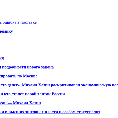
а ошибка в поставке
ономику
ия
 подробности нового закона
сировать по Москве
 это денег». Михаил Хазин раскритиковал экономическую по
и кто станет новой элитой России
кеан — Михаил Хазин
и в высших эшелонах власти и особом статусе элит