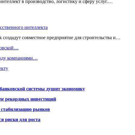
нтеллект в производство, логистику и сферу услуг.…
усственного интеллекта
 создадут совместное предприятие для строительства и…
нковской…
ежду компаниями…
екту
я банковской системы душит экономику
сле рекордных инвестиций
а стабилизацию рынков
я риски для роста