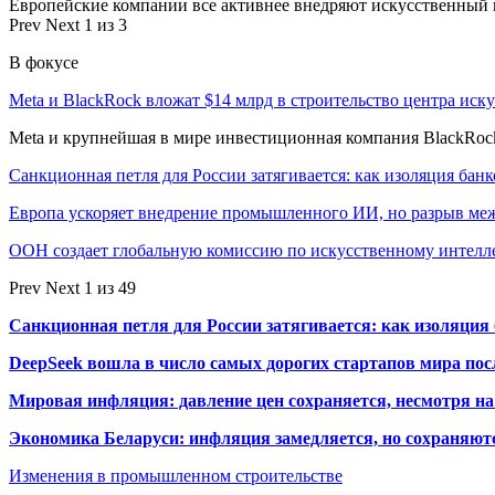
Европейские компании все активнее внедряют искусственный и
Prev
Next
1 из 3
В фокусе
Meta и BlackRock вложат $14 млрд в строительство центра иск
Meta и крупнейшая в мире инвестиционная компания BlackRock
Санкционная петля для России затягивается: как изоляция ба
Европа ускоряет внедрение промышленного ИИ, но разрыв м
ООН создает глобальную комиссию по искусственному интелл
Prev
Next
1 из 49
Санкционная петля для России затягивается: как изоляци
DeepSeek вошла в число самых дорогих стартапов мира по
Мировая инфляция: давление цен сохраняется, несмотря н
Экономика Беларуси: инфляция замедляется, но сохраняютс
Изменения в промышленном строительстве