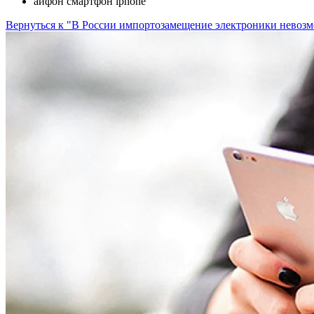
айфон смартфон iphone
Вернуться к "В России импортозамещение электроники невоз