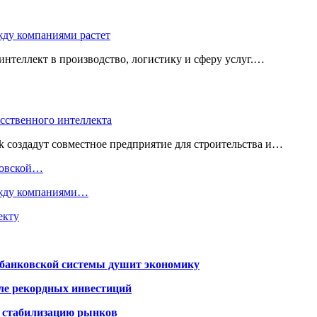
жду компаниями растет
нтеллект в производство, логистику и сферу услуг.…
усственного интеллекта
 создадут совместное предприятие для строительства и…
нковской…
ежду компаниями…
екту
я банковской системы душит экономику
сле рекордных инвестиций
а стабилизацию рынков