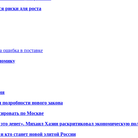
я риски для роста
а ошибка в поставке
ономику
ия
 подробности нового закона
сировать по Москве
 это денег». Михаил Хазин раскритиковал экономическую по
и кто станет новой элитой России