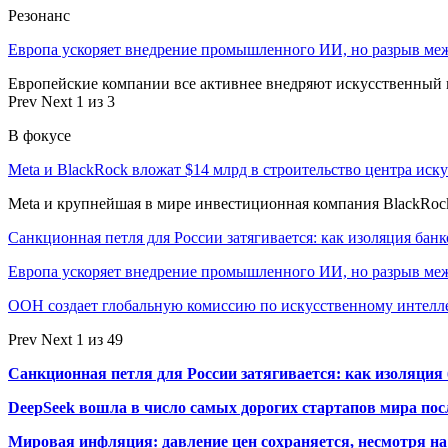
Резонанс
Европа ускоряет внедрение промышленного ИИ, но разрыв ме
Европейские компании все активнее внедряют искусственный и
Prev
Next
1 из 3
В фокусе
Meta и BlackRock вложат $14 млрд в строительство центра иск
Meta и крупнейшая в мире инвестиционная компания BlackRock
Санкционная петля для России затягивается: как изоляция ба
Европа ускоряет внедрение промышленного ИИ, но разрыв м
ООН создает глобальную комиссию по искусственному интелл
Prev
Next
1 из 49
Санкционная петля для России затягивается: как изоляци
DeepSeek вошла в число самых дорогих стартапов мира по
Мировая инфляция: давление цен сохраняется, несмотря н