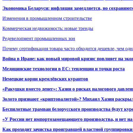
Экономика Беларуси: инфляция замедляется, но сохраняютс
Изменения в промышленном строительстве
Коммерческая недвижимость: новые тренды
Редевелопмент промышленных зон
Почему сертификация товара часто обходится дешевле, чем одн
Война в Иране: как новый мировой кризис повлияет на эк
Медицинские технологии в ЕС: тенденции и точки роста
Немецкие корни кремлёвских курантов
«Ракушки вместо денег»: Хазин о рисках налогового давлен
Золото признают «криптовалютой»? Михаил Хазин раскрыл
Беспилотные трамваи белорусского производства будут кур
«У России нет импортозамещающего производства, и нет на
Как проходит зачистка проигравшей властной группировки 