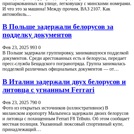
припаркованных на улице, легковушку с минскими номерами.
И что это за машина! Между прочим, ВАЗ 2107. Как
автомобиль…
В Польше задержали белорусов за
подделку документов
Фев 23, 2025
993
0
В Польше задержали группировку, занимавшуюся подделкой
документов. Среди арестованных есть и белорусы, передает
пресс-служба Бещадского погранотряда. Группа занималась
подделкой различных официальных документов — от…
В Италии задержали двух белорусов и
литовца с угнанным Ferrari
Фев 23, 2025
790
0
Фото из открытых источников (иллюстративное) В
миланском аэропорту Мальпенса задержали двоих белорусов
и литовца с похищенным Ferrari F8 Tributo. Об этом сообщает
местная полиция. Указанный люксовый спортивный купе,
принадлежащий…