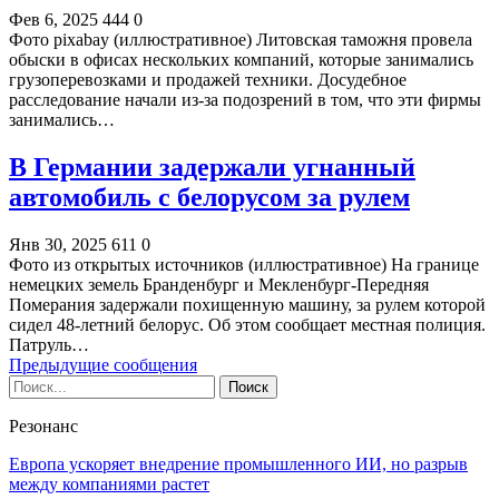
Фев 6, 2025
444
0
Фото pixabay (иллюстративное) Литовская таможня провела
обыски в офисах нескольких компаний, которые занимались
грузоперевозками и продажей техники. Досудебное
расследование начали из-за подозрений в том, что эти фирмы
занимались…
В Германии задержали угнанный
автомобиль с белорусом за рулем
Янв 30, 2025
611
0
Фото из открытых источников (иллюстративное) На границе
немецких земель Бранденбург и Мекленбург-Передняя
Померания задержали похищенную машину, за рулем которой
сидел 48-летний белорус. Об этом сообщает местная полиция.
Патруль…
Предыдущие сообщения
Резонанс
Европа ускоряет внедрение промышленного ИИ, но разрыв
между компаниями растет