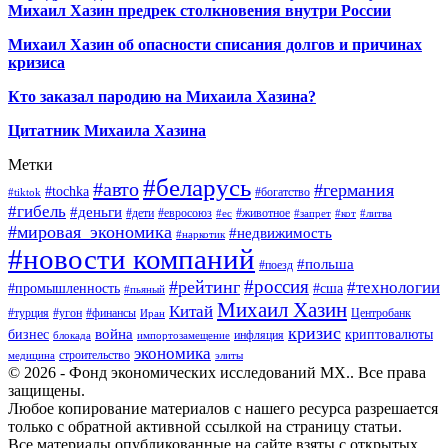
Михаил Хазин предрек столкновения внутри России
Михаил Хазин об опасности списания долгов и причинах
кризиса
Кто заказал пародию на Михаила Хазина?
Цитатник Михаила Хазина
Метки
#беларусь
#авто
#германия
#tochka
#богатство
#tiktok
#гибель
#деньги
#дети
#евросоюз
#животное
#ес
#запрет
#кот
#литва
#мировая_экономика
#недвижимость
#наркотик
#новости компаний
#польша
#поезд
#россия
#рейтинг
#технологии
#промышленность
#сша
#пьяный
Михаил Хазин
Китай
#турция
#угон
#финансы
Центробанк
Иран
кризис
война
бизнес
криптовалюты
инфляция
блокада
импортозамещение
экономика
строительство
медицина
элиты
© 2026 - Фонд экономических исследований МХ.. Все права
защищены.
Любое копирование материалов с нашего ресурса разрешается
только с обратной активной ссылкой на страницу статьи.
Все материалы опубликованные на сайте взяты с открытых