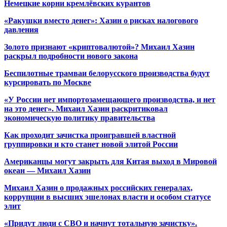
Немецкие корни кремлёвских курантов
«Ракушки вместо денег»: Хазин о рисках налогового
давления
Золото признают «криптовалютой»? Михаил Хазин
раскрыл подробности нового закона
Беспилотные трамваи белорусского производства будут
курсировать по Москве
«У России нет импортозамещающего производства, и нет
на это денег». Михаил Хазин раскритиковал
экономическую политику правительства
Как проходит зачистка проигравшей властной
группировки и кто станет новой элитой России
Американцы могут закрыть для Китая выход в Мировой
океан — Михаил Хазин
Михаил Хазин о продажных российских генералах,
коррупции в высших эшелонах власти и особом статусе
элит
«Придут люди с СВО и начнут тотальную зачистку».