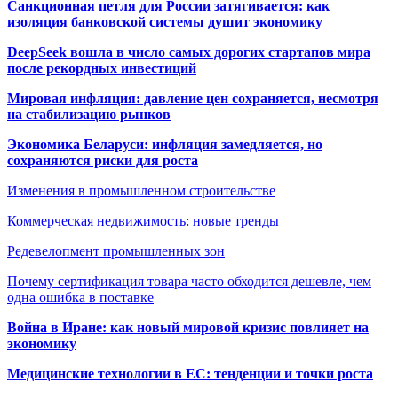
Санкционная петля для России затягивается: как
изоляция банковской системы душит экономику
DeepSeek вошла в число самых дорогих стартапов мира
после рекордных инвестиций
Мировая инфляция: давление цен сохраняется, несмотря
на стабилизацию рынков
Экономика Беларуси: инфляция замедляется, но
сохраняются риски для роста
Изменения в промышленном строительстве
Коммерческая недвижимость: новые тренды
Редевелопмент промышленных зон
Почему сертификация товара часто обходится дешевле, чем
одна ошибка в поставке
Война в Иране: как новый мировой кризис повлияет на
экономику
Медицинские технологии в ЕС: тенденции и точки роста