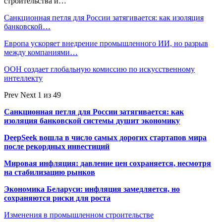
строительства и…
Санкционная петля для России затягивается: как изоляция
банковской…
Европа ускоряет внедрение промышленного ИИ, но разрыв
между компаниями…
ООН создает глобальную комиссию по искусственному
интеллекту
Prev
Next
1 из 49
Санкционная петля для России затягивается: как
изоляция банковской системы душит экономику
DeepSeek вошла в число самых дорогих стартапов мира
после рекордных инвестиций
Мировая инфляция: давление цен сохраняется, несмотря
на стабилизацию рынков
Экономика Беларуси: инфляция замедляется, но
сохраняются риски для роста
Изменения в промышленном строительстве