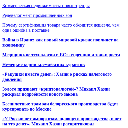
Коммерческая недвижимость: новые тренды
Редевелопмент промышленных зон
Почему сертификация товара часто обходится дешевле, чем
одна ошибка в поставке
Война в Иране: как новый мировой кризис повлияет на
экономику
Медицинские технологии в ЕС: тенденции и точки роста
Немецкие корни кремлёвских курантов
«Ракушки вместо денег»: Хазин о рисках налогового
давления
Золото признают «криптовалютой»? Михаил Хазин
раскрыл подробности нового закона
Беспилотные трамваи белорусского производства будут
курсировать по Москве
«У России нет импортозамещающего производства, и нет
на это денег». Михаил Хазин раскритиковал