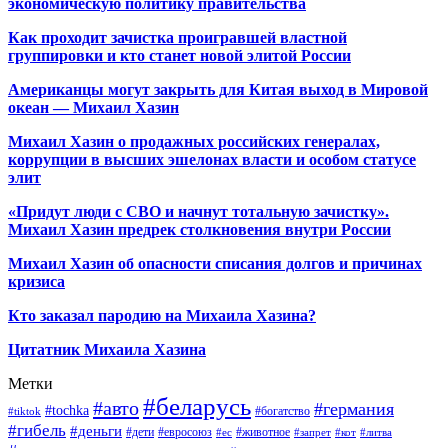
экономическую политику правительства
Как проходит зачистка проигравшей властной
группировки и кто станет новой элитой России
Американцы могут закрыть для Китая выход в Мировой
океан — Михаил Хазин
Михаил Хазин о продажных российских генералах,
коррупции в высших эшелонах власти и особом статусе
элит
«Придут люди с СВО и начнут тотальную зачистку».
Михаил Хазин предрек столкновения внутри России
Михаил Хазин об опасности списания долгов и причинах
кризиса
Кто заказал пародию на Михаила Хазина?
Цитатник Михаила Хазина
Метки
#беларусь
#авто
#германия
#tochka
#богатство
#tiktok
#гибель
#деньги
#дети
#евросоюз
#животное
#ес
#запрет
#кот
#литва