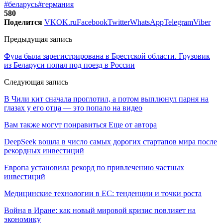
#беларусь
#германия
580
Поделится
VK
OK.ru
Facebook
Twitter
WhatsApp
Telegram
Viber
Предыдущая запись
Фура была зарегистрирована в Брестской области. Грузовик
из Беларуси попал под поезд в России
Следующая запись
В Чили кит сначала проглотил, а потом выплюнул парня на
глазах у его отца — это попало на видео
Вам также могут понравиться
Еще от автора
DeepSeek вошла в число самых дорогих стартапов мира после
рекордных инвестиций
Европа установила рекорд по привлечению частных
инвестиций
Медицинские технологии в ЕС: тенденции и точки роста
Война в Иране: как новый мировой кризис повлияет на
экономику