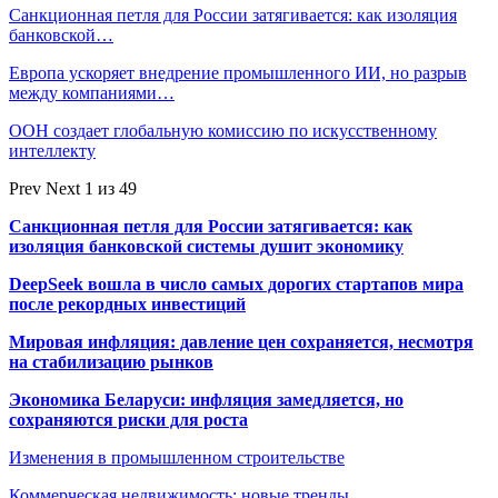
Санкционная петля для России затягивается: как изоляция
банковской…
Европа ускоряет внедрение промышленного ИИ, но разрыв
между компаниями…
ООН создает глобальную комиссию по искусственному
интеллекту
Prev
Next
1 из 49
Санкционная петля для России затягивается: как
изоляция банковской системы душит экономику
DeepSeek вошла в число самых дорогих стартапов мира
после рекордных инвестиций
Мировая инфляция: давление цен сохраняется, несмотря
на стабилизацию рынков
Экономика Беларуси: инфляция замедляется, но
сохраняются риски для роста
Изменения в промышленном строительстве
Коммерческая недвижимость: новые тренды