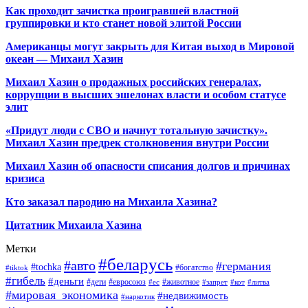
Как проходит зачистка проигравшей властной
группировки и кто станет новой элитой России
Американцы могут закрыть для Китая выход в Мировой
океан — Михаил Хазин
Михаил Хазин о продажных российских генералах,
коррупции в высших эшелонах власти и особом статусе
элит
«Придут люди с СВО и начнут тотальную зачистку».
Михаил Хазин предрек столкновения внутри России
Михаил Хазин об опасности списания долгов и причинах
кризиса
Кто заказал пародию на Михаила Хазина?
Цитатник Михаила Хазина
Метки
#беларусь
#авто
#германия
#tochka
#богатство
#tiktok
#гибель
#деньги
#дети
#евросоюз
#животное
#ес
#запрет
#кот
#литва
#мировая_экономика
#недвижимость
#наркотик