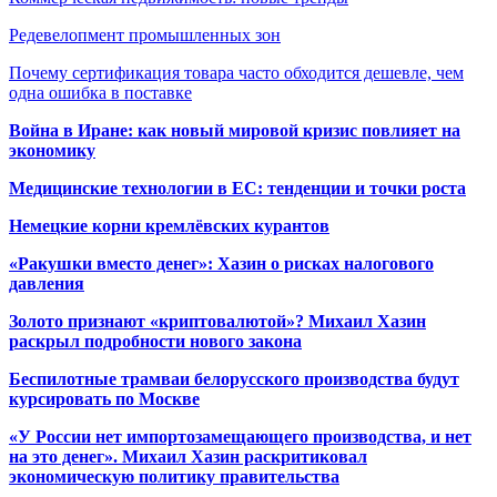
Редевелопмент промышленных зон
Почему сертификация товара часто обходится дешевле, чем
одна ошибка в поставке
Война в Иране: как новый мировой кризис повлияет на
экономику
Медицинские технологии в ЕС: тенденции и точки роста
Немецкие корни кремлёвских курантов
«Ракушки вместо денег»: Хазин о рисках налогового
давления
Золото признают «криптовалютой»? Михаил Хазин
раскрыл подробности нового закона
Беспилотные трамваи белорусского производства будут
курсировать по Москве
«У России нет импортозамещающего производства, и нет
на это денег». Михаил Хазин раскритиковал
экономическую политику правительства