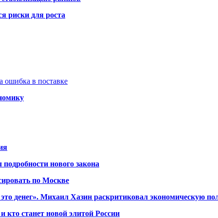
я риски для роста
а ошибка в поставке
ономику
ия
 подробности нового закона
сировать по Москве
 это денег». Михаил Хазин раскритиковал экономическую по
и кто станет новой элитой России