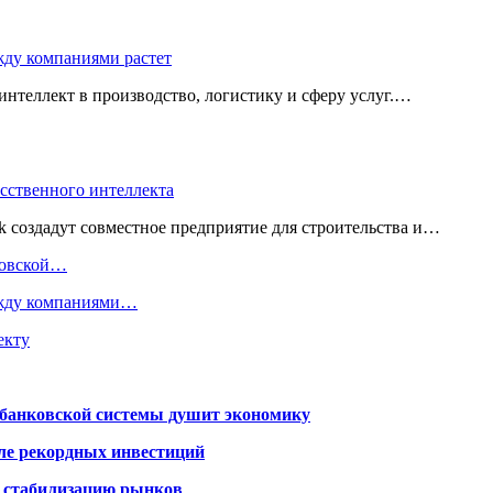
жду компаниями растет
нтеллект в производство, логистику и сферу услуг.…
усственного интеллекта
 создадут совместное предприятие для строительства и…
нковской…
ежду компаниями…
екту
я банковской системы душит экономику
сле рекордных инвестиций
а стабилизацию рынков