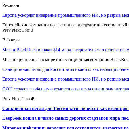
Резонанс
Европа ускоряет внедрение промышленного ИИ, но разрыв ме
Европейские компании все активнее внедряют искусственный и
Prev
Next
1 из 3
В фокусе
Meta и BlackRock вложат $14 млрд в строительство центра иск
Meta и крупнейшая в мире инвестиционная компания BlackRock
Санкционная петля для России затягивается: как изоляция ба
Европа ускоряет внедрение промышленного ИИ, но разрыв м
ООН создает глобальную комиссию по искусственному интелл
Prev
Next
1 из 49
Санкционная петля для России затягивается: как изоляци
DeepSeek вошла в число самых дорогих стартапов мира по
Мировая инфляция: давление цен сохраняется, несмотря н