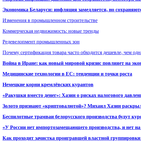
Экономика Беларуси: инфляция замедляется, но сохраняютс
Изменения в промышленном строительстве
Коммерческая недвижимость: новые тренды
Редевелопмент промышленных зон
Почему сертификация товара часто обходится дешевле, чем одн
Война в Иране: как новый мировой кризис повлияет на эк
Медицинские технологии в ЕС: тенденции и точки роста
Немецкие корни кремлёвских курантов
«Ракушки вместо денег»: Хазин о рисках налогового давлен
Золото признают «криптовалютой»? Михаил Хазин раскрыл
Беспилотные трамваи белорусского производства будут кур
«У России нет импортозамещающего производства, и нет на
Как проходит зачистка проигравшей властной группировки 