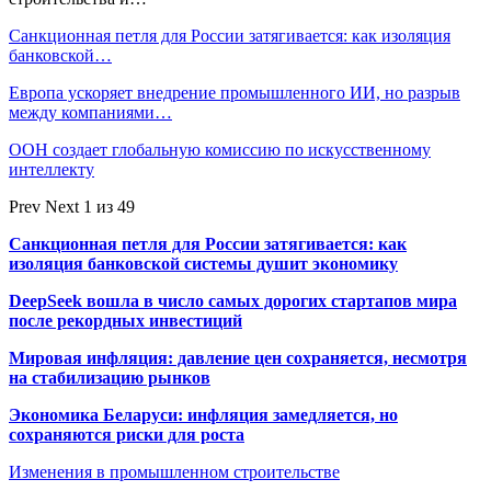
Санкционная петля для России затягивается: как изоляция
банковской…
Европа ускоряет внедрение промышленного ИИ, но разрыв
между компаниями…
ООН создает глобальную комиссию по искусственному
интеллекту
Prev
Next
1 из 49
Санкционная петля для России затягивается: как
изоляция банковской системы душит экономику
DeepSeek вошла в число самых дорогих стартапов мира
после рекордных инвестиций
Мировая инфляция: давление цен сохраняется, несмотря
на стабилизацию рынков
Экономика Беларуси: инфляция замедляется, но
сохраняются риски для роста
Изменения в промышленном строительстве