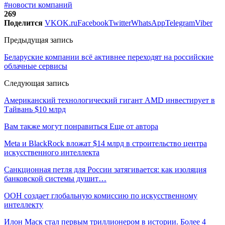
#новости компаний
269
Поделится
VK
OK.ru
Facebook
Twitter
WhatsApp
Telegram
Viber
Предыдущая запись
Беларуские компании всё активнее переходят на российские
облачные сервисы
Следующая запись
Американский технологический гигант AMD инвестирует в
Тайвань $10 млрд
Вам также могут понравиться
Еще от автора
Meta и BlackRock вложат $14 млрд в строительство центра
искусственного интеллекта
Санкционная петля для России затягивается: как изоляция
банковской системы душит…
ООН создает глобальную комиссию по искусственному
интеллекту
Илон Маск стал первым триллионером в истории. Более 4