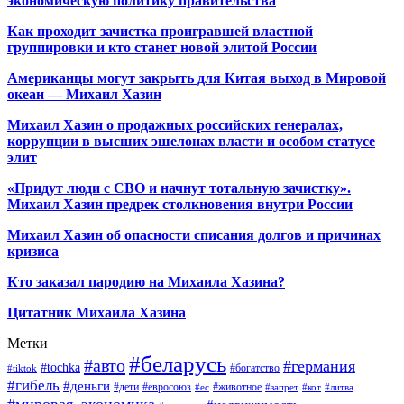
экономическую политику правительства
Как проходит зачистка проигравшей властной
группировки и кто станет новой элитой России
Американцы могут закрыть для Китая выход в Мировой
океан — Михаил Хазин
Михаил Хазин о продажных российских генералах,
коррупции в высших эшелонах власти и особом статусе
элит
«Придут люди с СВО и начнут тотальную зачистку».
Михаил Хазин предрек столкновения внутри России
Михаил Хазин об опасности списания долгов и причинах
кризиса
Кто заказал пародию на Михаила Хазина?
Цитатник Михаила Хазина
Метки
#беларусь
#авто
#германия
#tochka
#богатство
#tiktok
#гибель
#деньги
#дети
#евросоюз
#животное
#ес
#запрет
#кот
#литва
#мировая_экономика