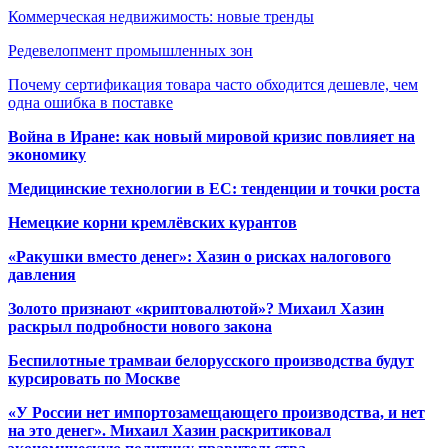
Коммерческая недвижимость: новые тренды
Редевелопмент промышленных зон
Почему сертификация товара часто обходится дешевле, чем
одна ошибка в поставке
Война в Иране: как новый мировой кризис повлияет на
экономику
Медицинские технологии в ЕС: тенденции и точки роста
Немецкие корни кремлёвских курантов
«Ракушки вместо денег»: Хазин о рисках налогового
давления
Золото признают «криптовалютой»? Михаил Хазин
раскрыл подробности нового закона
Беспилотные трамваи белорусского производства будут
курсировать по Москве
«У России нет импортозамещающего производства, и нет
на это денег». Михаил Хазин раскритиковал