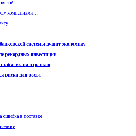
нковской…
ежду компаниями…
екту
я банковской системы душит экономику
сле рекордных инвестиций
а стабилизацию рынков
я риски для роста
а ошибка в поставке
ономику