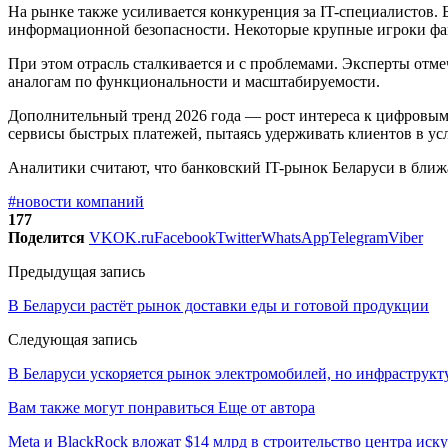
На рынке также усиливается конкуренция за IT-специалистов.
информационной безопасности. Некоторые крупные игроки фа
При этом отрасль сталкивается и с проблемами. Эксперты отме
аналогам по функциональности и масштабируемости.
Дополнительный тренд 2026 года — рост интереса к цифровы
сервисы быстрых платежей, пытаясь удерживать клиентов в у
Аналитики считают, что банковский IT-рынок Беларуси в ближ
#новости компаний
177
Поделится
VK
OK.ru
Facebook
Twitter
WhatsApp
Telegram
Viber
Предыдущая запись
В Беларуси растёт рынок доставки еды и готовой продукции
Следующая запись
В Беларуси ускоряется рынок электромобилей, но инфраструкту
Вам также могут понравиться
Еще от автора
Meta и BlackRock вложат $14 млрд в строительство центра иск