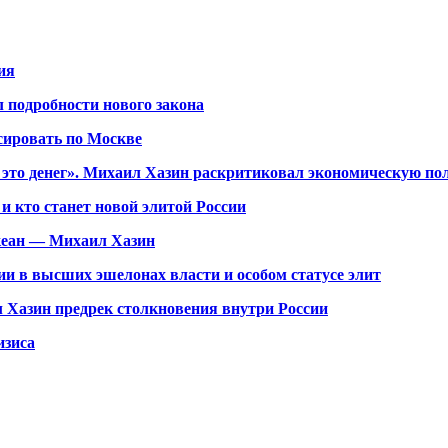
ия
 подробности нового закона
сировать по Москве
 это денег». Михаил Хазин раскритиковал экономическую по
и кто станет новой элитой России
кеан — Михаил Хазин
и в высших эшелонах власти и особом статусе элит
 Хазин предрек столкновения внутри России
изиса