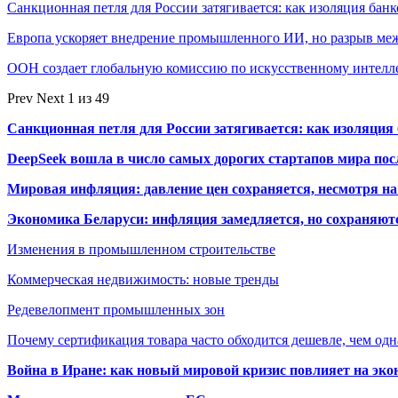
Санкционная петля для России затягивается: как изоляция ба
Европа ускоряет внедрение промышленного ИИ, но разрыв м
ООН создает глобальную комиссию по искусственному интелл
Prev
Next
1 из 49
Санкционная петля для России затягивается: как изоляци
DeepSeek вошла в число самых дорогих стартапов мира по
Мировая инфляция: давление цен сохраняется, несмотря н
Экономика Беларуси: инфляция замедляется, но сохраняютс
Изменения в промышленном строительстве
Коммерческая недвижимость: новые тренды
Редевелопмент промышленных зон
Почему сертификация товара часто обходится дешевле, чем одн
Война в Иране: как новый мировой кризис повлияет на эк