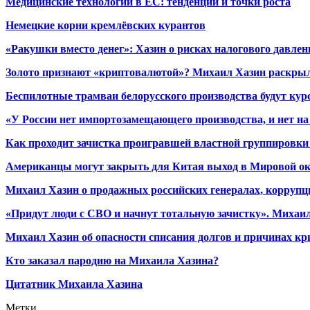
Медицинские технологии в ЕС: тенденции и точки роста
Немецкие корни кремлёвских курантов
«Ракушки вместо денег»: Хазин о рисках налогового давлен
Золото признают «криптовалютой»? Михаил Хазин раскрыл
Беспилотные трамваи белорусского производства будут кур
«У России нет импортозамещающего производства, и нет на
Как проходит зачистка проигравшей властной группировки 
Американцы могут закрыть для Китая выход в Мировой о
Михаил Хазин о продажных российских генералах, коррупци
«Придут люди с СВО и начнут тотальную зачистку». Михаил
Михаил Хазин об опасности списания долгов и причинах кр
Кто заказал пародию на Михаила Хазина?
Цитатник Михаила Хазина
Метки