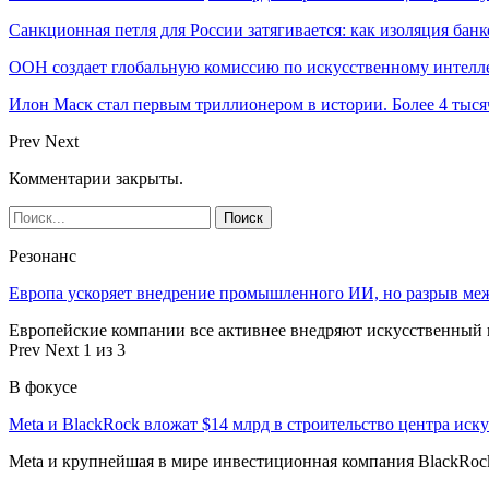
Санкционная петля для России затягивается: как изоляция ба
ООН создает глобальную комиссию по искусственному интелл
Илон Маск стал первым триллионером в истории. Более 4 тыся
Prev
Next
Комментарии закрыты.
Резонанс
Европа ускоряет внедрение промышленного ИИ, но разрыв ме
Европейские компании все активнее внедряют искусственный и
Prev
Next
1 из 3
В фокусе
Meta и BlackRock вложат $14 млрд в строительство центра иск
Meta и крупнейшая в мире инвестиционная компания BlackRock