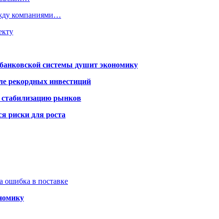
ежду компаниями…
екту
я банковской системы душит экономику
сле рекордных инвестиций
а стабилизацию рынков
я риски для роста
а ошибка в поставке
ономику