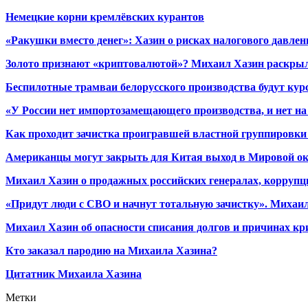
Немецкие корни кремлёвских курантов
«Ракушки вместо денег»: Хазин о рисках налогового давлен
Золото признают «криптовалютой»? Михаил Хазин раскрыл
Беспилотные трамваи белорусского производства будут кур
«У России нет импортозамещающего производства, и нет на
Как проходит зачистка проигравшей властной группировки 
Американцы могут закрыть для Китая выход в Мировой о
Михаил Хазин о продажных российских генералах, коррупци
«Придут люди с СВО и начнут тотальную зачистку». Михаил
Михаил Хазин об опасности списания долгов и причинах кр
Кто заказал пародию на Михаила Хазина?
Цитатник Михаила Хазина
Метки