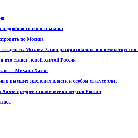
ия
 подробности нового закона
сировать по Москве
 это денег». Михаил Хазин раскритиковал экономическую по
и кто станет новой элитой России
кеан — Михаил Хазин
и в высших эшелонах власти и особом статусе элит
 Хазин предрек столкновения внутри России
изиса