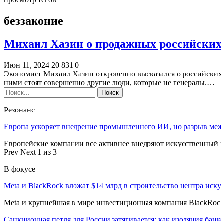
беззаконие
Михаил Хазин о продажных российских 
Июн 11, 2024
20 831
0
Экономист Михаил Хазин откровенно высказался о российских 
ними стоят совершенно другие люди, которые не генералы.…
Резонанс
Европа ускоряет внедрение промышленного ИИ, но разрыв ме
Европейские компании все активнее внедряют искусственный и
Prev
Next
1 из 3
В фокусе
Meta и BlackRock вложат $14 млрд в строительство центра иск
Meta и крупнейшая в мире инвестиционная компания BlackRock
Санкционная петля для России затягивается: как изоляция ба