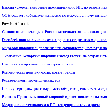
Европа ускоряет внедрение промышленного ИИ, но разрыв м
ООН создает глобальную комиссию по искусственному интелл
Prev
Next
1 из 49
Санкционная петля для России затягивается: как изоляци
DeepSeek вошла в число самых дорогих стартапов мира по
Мировая инфляция: давление цен сохраняется, несмотря н
Экономика Беларуси: инфляция замедляется, но сохраняютс
Изменения в промышленном строительстве
Коммерческая недвижимость: новые тренды
Редевелопмент промышленных зон
Почему сертификация товара часто обходится дешевле, чем одн
Война в Иране: как новый мировой кризис повлияет на эк
Медицинские технологии в ЕС: тенденции и точки роста