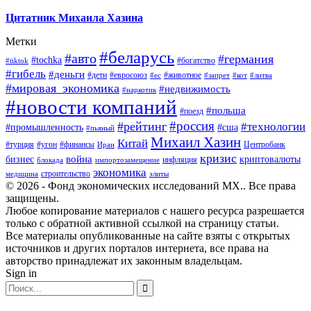
Цитатник Михаила Хазина
Метки
#беларусь
#авто
#германия
#tochka
#богатство
#tiktok
#гибель
#деньги
#дети
#евросоюз
#животное
#ес
#запрет
#кот
#литва
#мировая_экономика
#недвижимость
#наркотик
#новости компаний
#польша
#поезд
#россия
#рейтинг
#технологии
#промышленность
#сша
#пьяный
Михаил Хазин
Китай
#турция
#угон
#финансы
Центробанк
Иран
кризис
война
бизнес
криптовалюты
инфляция
блокада
импортозамещение
экономика
строительство
медицина
элиты
© 2026 - Фонд экономических исследований МХ.. Все права
защищены.
Любое копирование материалов с нашего ресурса разрешается
только с обратной активной ссылкой на страницу статьи.
Все материалы опубликованные на сайте взяты с открытых
источников и других порталов интернета, все права на
авторство принадлежат их законным владельцам.
Sign in