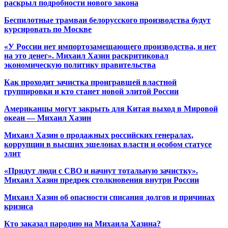
раскрыл подробности нового закона
Беспилотные трамваи белорусского производства будут
курсировать по Москве
«У России нет импортозамещающего производства, и нет
на это денег». Михаил Хазин раскритиковал
экономическую политику правительства
Как проходит зачистка проигравшей властной
группировки и кто станет новой элитой России
Американцы могут закрыть для Китая выход в Мировой
океан — Михаил Хазин
Михаил Хазин о продажных российских генералах,
коррупции в высших эшелонах власти и особом статусе
элит
«Придут люди с СВО и начнут тотальную зачистку».
Михаил Хазин предрек столкновения внутри России
Михаил Хазин об опасности списания долгов и причинах
кризиса
Кто заказал пародию на Михаила Хазина?