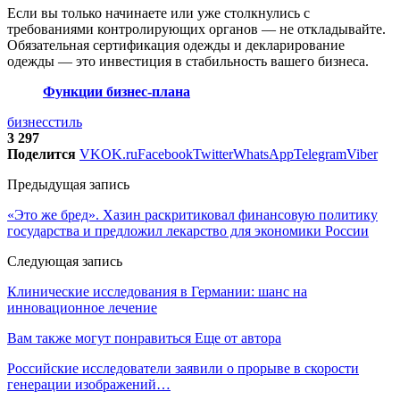
Если вы только начинаете или уже столкнулись с
требованиями контролирующих органов — не откладывайте.
Обязательная сертификация одежды и декларирование
одежды — это инвестиция в стабильность вашего бизнеса.
Функции бизнес-плана
бизнес
стиль
3 297
Поделится
VK
OK.ru
Facebook
Twitter
WhatsApp
Telegram
Viber
Предыдущая запись
«Это же бред». Хазин раскритиковал финансовую политику
государства и предложил лекарство для экономики России
Следующая запись
Клинические исследования в Германии: шанс на
инновационное лечение
Вам также могут понравиться
Еще от автора
Российские исследователи заявили о прорыве в скорости
генерации изображений…