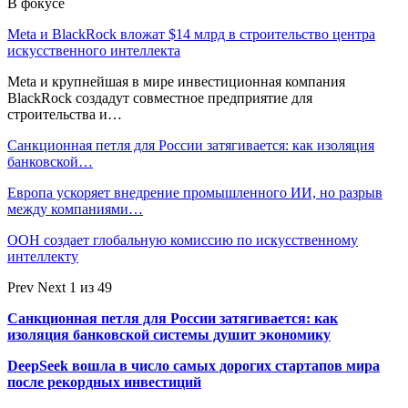
В фокусе
Meta и BlackRock вложат $14 млрд в строительство центра
искусственного интеллекта
Meta и крупнейшая в мире инвестиционная компания
BlackRock создадут совместное предприятие для
строительства и…
Санкционная петля для России затягивается: как изоляция
банковской…
Европа ускоряет внедрение промышленного ИИ, но разрыв
между компаниями…
ООН создает глобальную комиссию по искусственному
интеллекту
Prev
Next
1 из 49
Санкционная петля для России затягивается: как
изоляция банковской системы душит экономику
DeepSeek вошла в число самых дорогих стартапов мира
после рекордных инвестиций