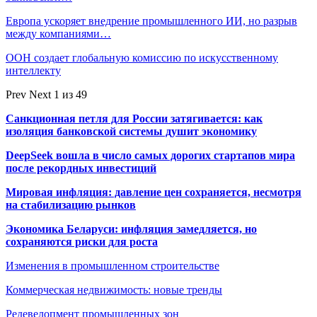
Европа ускоряет внедрение промышленного ИИ, но разрыв
между компаниями…
ООН создает глобальную комиссию по искусственному
интеллекту
Prev
Next
1 из 49
Санкционная петля для России затягивается: как
изоляция банковской системы душит экономику
DeepSeek вошла в число самых дорогих стартапов мира
после рекордных инвестиций
Мировая инфляция: давление цен сохраняется, несмотря
на стабилизацию рынков
Экономика Беларуси: инфляция замедляется, но
сохраняются риски для роста
Изменения в промышленном строительстве
Коммерческая недвижимость: новые тренды
Редевелопмент промышленных зон