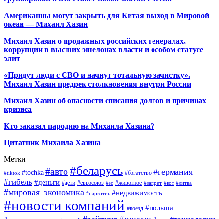
Американцы могут закрыть для Китая выход в Мировой
океан — Михаил Хазин
Михаил Хазин о продажных российских генералах,
коррупции в высших эшелонах власти и особом статусе
элит
«Придут люди с СВО и начнут тотальную зачистку».
Михаил Хазин предрек столкновения внутри России
Михаил Хазин об опасности списания долгов и причинах
кризиса
Кто заказал пародию на Михаила Хазина?
Цитатник Михаила Хазина
Метки
#беларусь
#авто
#германия
#tochka
#богатство
#tiktok
#гибель
#деньги
#дети
#евросоюз
#животное
#ес
#запрет
#кот
#литва
#мировая_экономика
#недвижимость
#наркотик
#новости компаний
#польша
#поезд
#россия
#рейтинг