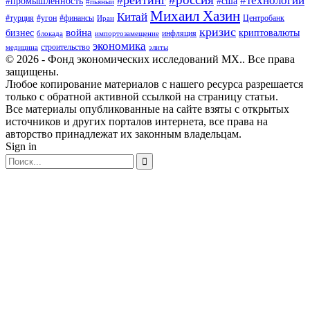
#технологии
#промышленность
#сша
#пьяный
Михаил Хазин
Китай
#турция
#угон
#финансы
Центробанк
Иран
кризис
война
бизнес
криптовалюты
инфляция
блокада
импортозамещение
экономика
строительство
медицина
элиты
© 2026 - Фонд экономических исследований МХ.. Все права
защищены.
Любое копирование материалов с нашего ресурса разрешается
только с обратной активной ссылкой на страницу статьи.
Все материалы опубликованные на сайте взяты с открытых
источников и других порталов интернета, все права на
авторство принадлежат их законным владельцам.
Sign in