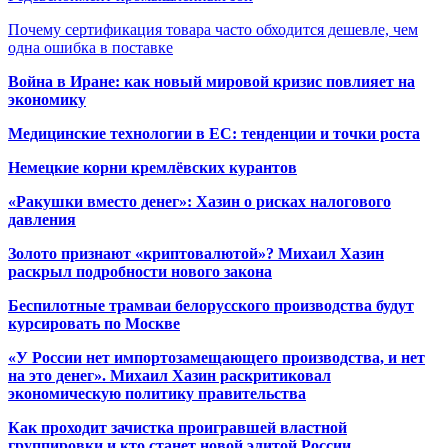
Почему сертификация товара часто обходится дешевле, чем
одна ошибка в поставке
Война в Иране: как новый мировой кризис повлияет на
экономику
Медицинские технологии в ЕС: тенденции и точки роста
Немецкие корни кремлёвских курантов
«Ракушки вместо денег»: Хазин о рисках налогового
давления
Золото признают «криптовалютой»? Михаил Хазин
раскрыл подробности нового закона
Беспилотные трамваи белорусского производства будут
курсировать по Москве
«У России нет импортозамещающего производства, и нет
на это денег». Михаил Хазин раскритиковал
экономическую политику правительства
Как проходит зачистка проигравшей властной
группировки и кто станет новой элитой России