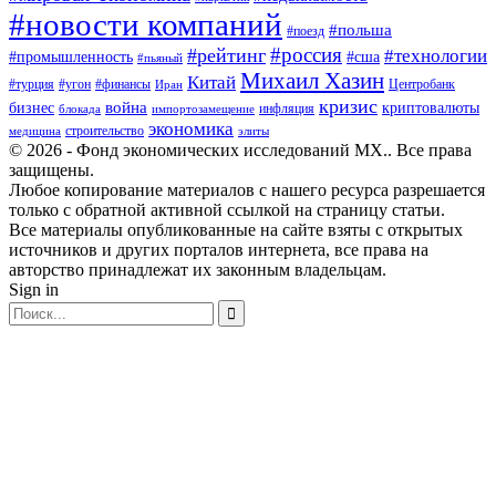
#новости компаний
#польша
#поезд
#россия
#рейтинг
#технологии
#промышленность
#сша
#пьяный
Михаил Хазин
Китай
#турция
#угон
#финансы
Центробанк
Иран
кризис
война
бизнес
криптовалюты
инфляция
блокада
импортозамещение
экономика
строительство
медицина
элиты
© 2026 - Фонд экономических исследований МХ.. Все права
защищены.
Любое копирование материалов с нашего ресурса разрешается
только с обратной активной ссылкой на страницу статьи.
Все материалы опубликованные на сайте взяты с открытых
источников и других порталов интернета, все права на
авторство принадлежат их законным владельцам.
Sign in