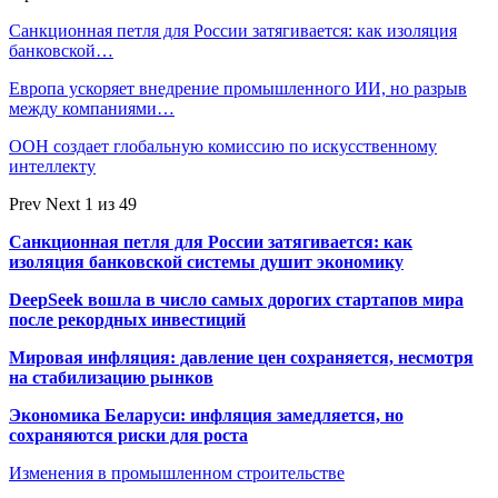
Санкционная петля для России затягивается: как изоляция
банковской…
Европа ускоряет внедрение промышленного ИИ, но разрыв
между компаниями…
ООН создает глобальную комиссию по искусственному
интеллекту
Prev
Next
1 из 49
Санкционная петля для России затягивается: как
изоляция банковской системы душит экономику
DeepSeek вошла в число самых дорогих стартапов мира
после рекордных инвестиций
Мировая инфляция: давление цен сохраняется, несмотря
на стабилизацию рынков
Экономика Беларуси: инфляция замедляется, но
сохраняются риски для роста
Изменения в промышленном строительстве