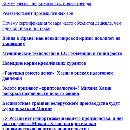
Коммерческая недвижимость: новые тренды
Редевелопмент промышленных зон
Почему сертификация товара часто обходится дешевле, чем
одна ошибка в поставке
Война в Иране: как новый мировой кризис повлияет на
экономику
Медицинские технологии в ЕС: тенденции и точки роста
Немецкие корни кремлёвских курантов
«Ракушки вместо денег»: Хазин о рисках налогового
давления
Золото признают «криптовалютой»? Михаил Хазин
раскрыл подробности нового закона
Беспилотные трамваи белорусского производства будут
курсировать по Москве
«У России нет импортозамещающего производства, и нет
на это денег». Михаил Хазин раскритиковал
экономическую политику правительства