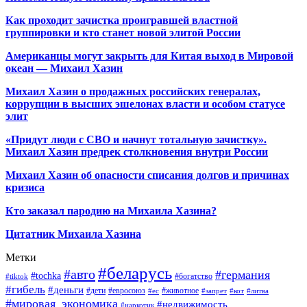
Как проходит зачистка проигравшей властной
группировки и кто станет новой элитой России
Американцы могут закрыть для Китая выход в Мировой
океан — Михаил Хазин
Михаил Хазин о продажных российских генералах,
коррупции в высших эшелонах власти и особом статусе
элит
«Придут люди с СВО и начнут тотальную зачистку».
Михаил Хазин предрек столкновения внутри России
Михаил Хазин об опасности списания долгов и причинах
кризиса
Кто заказал пародию на Михаила Хазина?
Цитатник Михаила Хазина
Метки
#беларусь
#авто
#германия
#tochka
#богатство
#tiktok
#гибель
#деньги
#дети
#евросоюз
#животное
#ес
#запрет
#кот
#литва
#мировая_экономика
#недвижимость
#наркотик