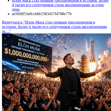
Илон Маск стал первым триллионером в истории. Более
4 тысяч его сотрудников стали миллионерами за один
день
ae56fdf53a9ccb6b1583457f4708e77b
Вернуться к "Илон Маск стал первым триллионером в
истории. Более 4 тысяч его сотрудников стали миллионерами
за…"