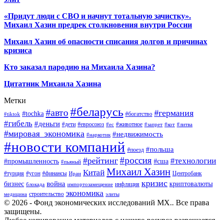
«Придут люди с СВО и начнут тотальную зачистку».
Михаил Хазин предрек столкновения внутри России
Михаил Хазин об опасности списания долгов и причинах
кризиса
Кто заказал пародию на Михаила Хазина?
Цитатник Михаила Хазина
Метки
#беларусь
#авто
#германия
#tochka
#богатство
#tiktok
#гибель
#деньги
#дети
#евросоюз
#животное
#ес
#запрет
#кот
#литва
#мировая_экономика
#недвижимость
#наркотик
#новости компаний
#польша
#поезд
#россия
#рейтинг
#технологии
#промышленность
#сша
#пьяный
Михаил Хазин
Китай
#турция
#угон
#финансы
Центробанк
Иран
кризис
война
бизнес
криптовалюты
инфляция
блокада
импортозамещение
экономика
строительство
медицина
элиты
© 2026 - Фонд экономических исследований МХ.. Все права
защищены.