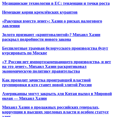
Медицинские технологии в ЕС: тенденции и точки роста
Немецкие корни кремлёвских курантов
«Ракушки вместо денег»: Хазин о рисках налогового
давления
Золото признают «криптовалютой»? Михаил Хазин
раскрыл подробности нового закона
Беспилотные трамваи белорусского производства будут
курсировать по Москве
«У России нет импортозамещающего производства, и нет
на это денег». Михаил Хазин раскритиковал
экономическую политику правительства
Как проходит зачистка проигравшей властной
группировки и кто станет новой элитой России
Американцы могут закрыть для Китая выход в Мировой
океан — Михаил Хазин
Михаил Хазин о продажных российских генералах,
коррупции в высших эшелонах власти и особом статусе
элит