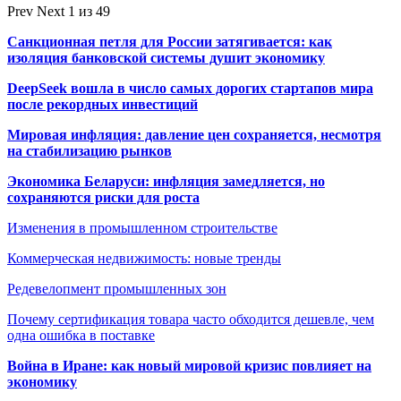
Prev
Next
1 из 49
Санкционная петля для России затягивается: как
изоляция банковской системы душит экономику
DeepSeek вошла в число самых дорогих стартапов мира
после рекордных инвестиций
Мировая инфляция: давление цен сохраняется, несмотря
на стабилизацию рынков
Экономика Беларуси: инфляция замедляется, но
сохраняются риски для роста
Изменения в промышленном строительстве
Коммерческая недвижимость: новые тренды
Редевелопмент промышленных зон
Почему сертификация товара часто обходится дешевле, чем
одна ошибка в поставке
Война в Иране: как новый мировой кризис повлияет на
экономику