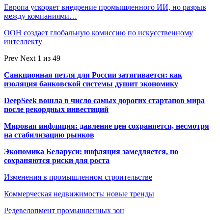
Европа ускоряет внедрение промышленного ИИ, но разрыв
между компаниями…
ООН создает глобальную комиссию по искусственному
интеллекту
Prev
Next
1 из 49
Санкционная петля для России затягивается: как
изоляция банковской системы душит экономику
DeepSeek вошла в число самых дорогих стартапов мира
после рекордных инвестиций
Мировая инфляция: давление цен сохраняется, несмотря
на стабилизацию рынков
Экономика Беларуси: инфляция замедляется, но
сохраняются риски для роста
Изменения в промышленном строительстве
Коммерческая недвижимость: новые тренды
Редевелопмент промышленных зон