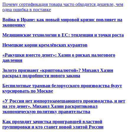
Почему сертификация товара часто обходится дешевле, чем
одна ошибка в поставке
Война в Иране: как новый мировой кризис повлияет на
экономику
Медицинские технологии в ЕС: тенденции и точки роста
Немецкие корни кремлёвских курантов
«Ракушки вместо денег»: Хазин о рисках налогового
давления
Золото признают «криптовалютой»? Михаил Хазин
раскрыл подробности нового закона
Беспилотные трамваи белорусского производства будут
курсировать по Москве
«У России нет импортозамещающего производства, и нет
на это денег». Михаил Хазин раскритиковал
экономическую политику правительства
Как проходит зачистка проигравшей властной
группировки и кто станет новой элитой России