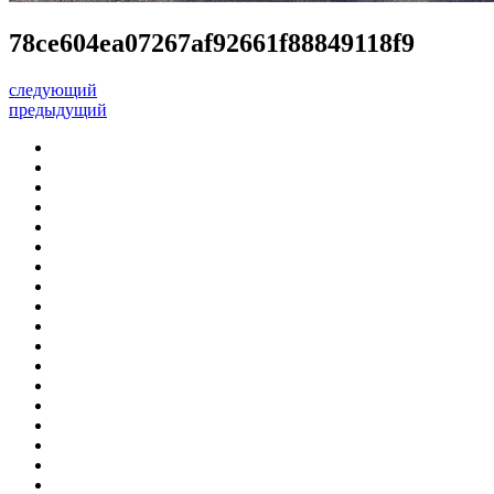
78ce604ea07267af92661f88849118f9
следующий
предыдущий