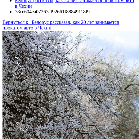
Белорус рассказал, как 20 лет занимается прокатом авто
в Чехии
78ce604ea07267af92661f88849118f9
Вернуться к "Белорус рассказал, как 20 лет занимается
прокатом авто в Чехии"