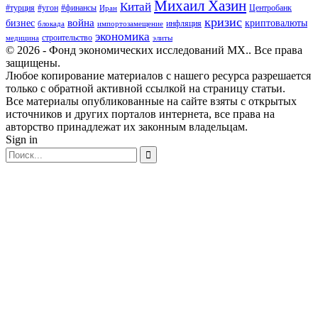
Михаил Хазин
Китай
#турция
#угон
#финансы
Центробанк
Иран
кризис
война
бизнес
криптовалюты
инфляция
блокада
импортозамещение
экономика
строительство
медицина
элиты
© 2026 - Фонд экономических исследований МХ.. Все права
защищены.
Любое копирование материалов с нашего ресурса разрешается
только с обратной активной ссылкой на страницу статьи.
Все материалы опубликованные на сайте взяты с открытых
источников и других порталов интернета, все права на
авторство принадлежат их законным владельцам.
Sign in