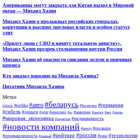
Американцы могут закрыть для Китая выход в Мировой
океан — Михаил Хазин
Михаил Хазин о продажных российских генералах,
коррупции в высших эшелонах власти и особом статусе
элит
«Придут люди с СВО и начнут тотальную зачистку».
Михаил Хазин предрек столкновения внутри России
Михаил Хазин об опасности списания долгов и причинах
кризиса
Кто заказал пародию на Михаила Хазина?
Цитатник Михаила Хазина
Метки
#беларусь
#авто
#германия
#tochka
#богатство
#tiktok
#гибель
#деньги
#дети
#евросоюз
#животное
#ес
#запрет
#кот
#литва
#мировая_экономика
#недвижимость
#наркотик
#новости компаний
#польша
#поезд
#россия
#рейтинг
#технологии
#промышленность
#сша
#пьяный