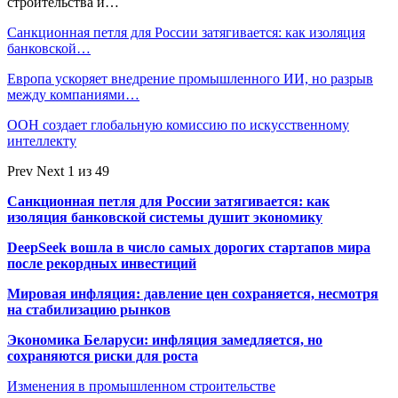
строительства и…
Санкционная петля для России затягивается: как изоляция
банковской…
Европа ускоряет внедрение промышленного ИИ, но разрыв
между компаниями…
ООН создает глобальную комиссию по искусственному
интеллекту
Prev
Next
1 из 49
Санкционная петля для России затягивается: как
изоляция банковской системы душит экономику
DeepSeek вошла в число самых дорогих стартапов мира
после рекордных инвестиций
Мировая инфляция: давление цен сохраняется, несмотря
на стабилизацию рынков
Экономика Беларуси: инфляция замедляется, но
сохраняются риски для роста
Изменения в промышленном строительстве