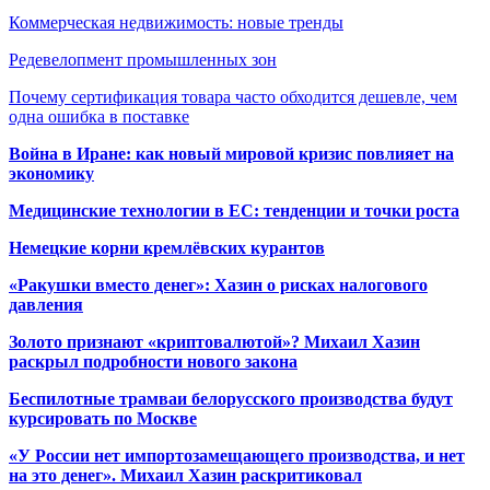
Коммерческая недвижимость: новые тренды
Редевелопмент промышленных зон
Почему сертификация товара часто обходится дешевле, чем
одна ошибка в поставке
Война в Иране: как новый мировой кризис повлияет на
экономику
Медицинские технологии в ЕС: тенденции и точки роста
Немецкие корни кремлёвских курантов
«Ракушки вместо денег»: Хазин о рисках налогового
давления
Золото признают «криптовалютой»? Михаил Хазин
раскрыл подробности нового закона
Беспилотные трамваи белорусского производства будут
курсировать по Москве
«У России нет импортозамещающего производства, и нет
на это денег». Михаил Хазин раскритиковал