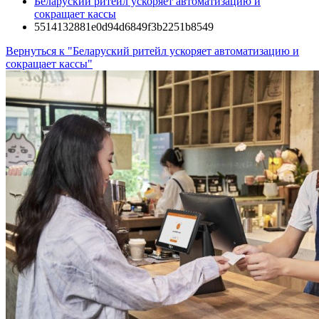
Беларуский ритейл ускоряет автоматизацию и
сокращает кассы
5514132881e0d94d6849f3b2251b8549
Вернуться к "Беларуский ритейл ускоряет автоматизацию и
сокращает кассы"