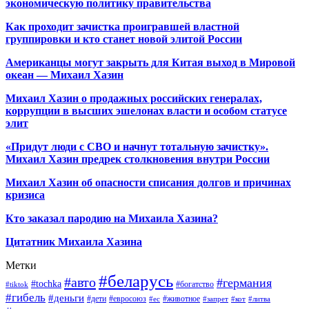
экономическую политику правительства
Как проходит зачистка проигравшей властной
группировки и кто станет новой элитой России
Американцы могут закрыть для Китая выход в Мировой
океан — Михаил Хазин
Михаил Хазин о продажных российских генералах,
коррупции в высших эшелонах власти и особом статусе
элит
«Придут люди с СВО и начнут тотальную зачистку».
Михаил Хазин предрек столкновения внутри России
Михаил Хазин об опасности списания долгов и причинах
кризиса
Кто заказал пародию на Михаила Хазина?
Цитатник Михаила Хазина
Метки
#беларусь
#авто
#германия
#tochka
#богатство
#tiktok
#гибель
#деньги
#дети
#евросоюз
#животное
#ес
#запрет
#кот
#литва