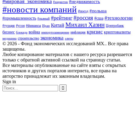
#мировая_экономика
#недвижимость
#наркотик
#новости компаний
#польша
#поезд
#россия
#рейтинг
#технологии
#промышленность
#сша
#пьяный
Михаил Хазин
Китай
#турция
#угон
#финансы
Центробанк
Иран
кризис
война
бизнес
криптовалюты
инфляция
блокада
импортозамещение
экономика
строительство
медицина
элиты
© 2026 - Фонд экономических исследований МХ.. Все права
защищены.
Любое копирование материалов с нашего ресурса разрешается
только с обратной активной ссылкой на страницу статьи.
Все материалы опубликованные на сайте взяты с открытых
источников и других порталов интернета, все права на
авторство принадлежат их законным владельцам.
Sign in