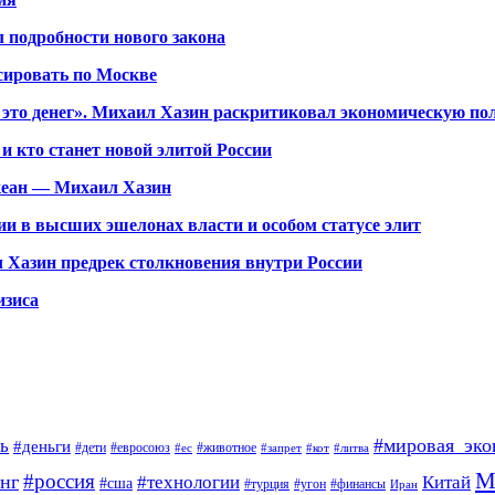
 подробности нового закона
сировать по Москве
 это денег». Михаил Хазин раскритиковал экономическую по
и кто станет новой элитой России
кеан — Михаил Хазин
и в высших эшелонах власти и особом статусе элит
 Хазин предрек столкновения внутри России
изиса
#мировая_эко
ь
#деньги
#дети
#евросоюз
#животное
#ес
#запрет
#кот
#литва
М
#россия
нг
#технологии
Китай
#сша
#турция
#угон
#финансы
Иран