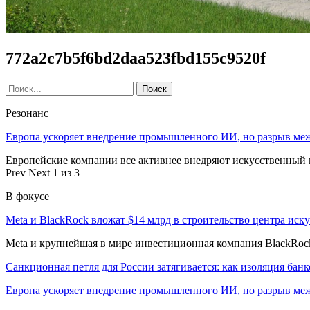
772a2c7b5f6bd2daa523fbd155c9520f
Резонанс
Европа ускоряет внедрение промышленного ИИ, но разрыв ме
Европейские компании все активнее внедряют искусственный и
Prev
Next
1 из 3
В фокусе
Meta и BlackRock вложат $14 млрд в строительство центра иск
Meta и крупнейшая в мире инвестиционная компания BlackRock
Санкционная петля для России затягивается: как изоляция ба
Европа ускоряет внедрение промышленного ИИ, но разрыв м