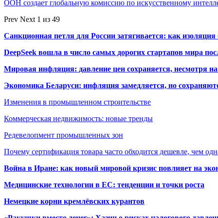
ООН создает глобальную комиссию по искусственному интелл
Prev
Next
1 из 49
Санкционная петля для России затягивается: как изоляци
DeepSeek вошла в число самых дорогих стартапов мира по
Мировая инфляция: давление цен сохраняется, несмотря н
Экономика Беларуси: инфляция замедляется, но сохраняютс
Изменения в промышленном строительстве
Коммерческая недвижимость: новые тренды
Редевелопмент промышленных зон
Почему сертификация товара часто обходится дешевле, чем одн
Война в Иране: как новый мировой кризис повлияет на эк
Медицинские технологии в ЕС: тенденции и точки роста
Немецкие корни кремлёвских курантов
«Ракушки вместо денег»: Хазин о рисках налогового давлен