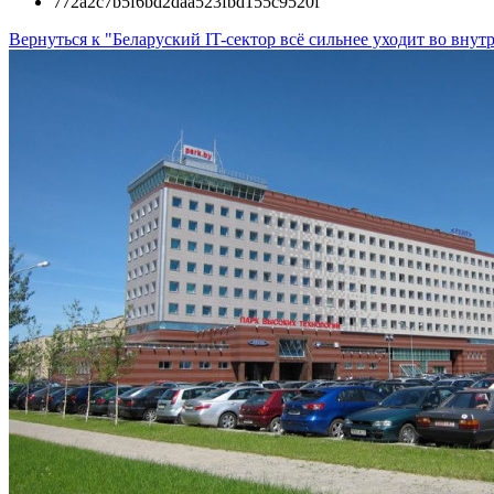
772a2c7b5f6bd2daa523fbd155c9520f
Вернуться к "Беларуский IT-сектор всё сильнее уходит во вну