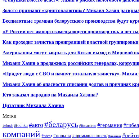
Золото признают «криптовалютой»? Михаил Хазин раскрыл
Беспилотные трамваи белорусского производства будут кур
«У России нет импортозамещающего производства, и нет на
Как проходит зачистка проигравшей властной группировки 
Американцы могут закрыть для Китая выход в Мировой о
Михаил Хазин о продажных российских генералах, коррупци
«Придут люди с СВО и начнут тотальную зачистку». Михаил
Михаил Хазин об опасности списания долгов и причинах кр
Кто заказал пародию на Михаила Хазина?
Цитатник Михаила Хазина
Метки
#беларусь
#авто
#германия
#гибел
#tochka
#богатство
#tiktok
компаний
#рейти
#польша
#промышленность
#поезд
#пьяный