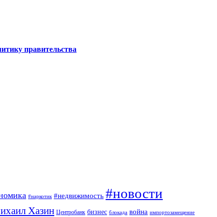
литику правительства
#новости
номика
#недвижимость
#наркотик
ихаил Хазин
война
бизнес
Центробанк
блокада
импортозамещение