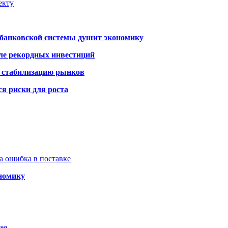
екту
я банковской системы душит экономику
сле рекордных инвестиций
а стабилизацию рынков
я риски для роста
а ошибка в поставке
ономику
ия